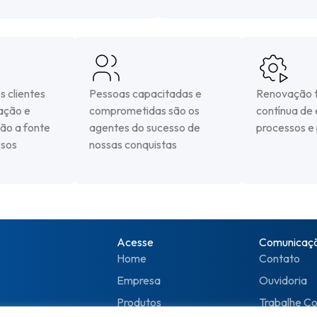
 clientes
Pessoas capacitadas e
Renovação t
ação e
comprometidas são os
contínua de
ão a fonte
agentes do sucesso de
processos e
ssos
nossas conquistas
Acesse
Comunicaç
Home
Contato
Empresa
Ouvidoria
Produtos
Trabalhe C