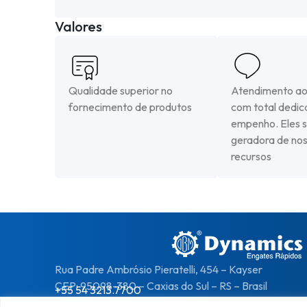
Valores
Qualidade superior no
Atendimento aos
fornecimento de produtos
com total dedic
empenho. Eles s
geradora de no
recursos
Rua Padre Ambrósio Pieratelli, 454 – Kayser
CEP: 95098-380 – Caxias do Sul – RS – Brasil
+55 54 3213.7700