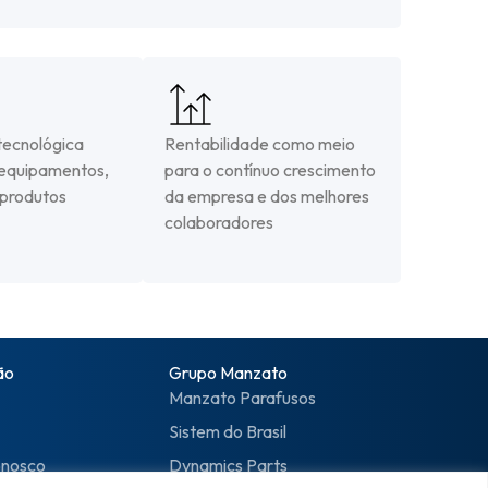
ecnológica
Rentabilidade como meio
 equipamentos,
para o contínuo crescimento
 produtos
da empresa e dos melhores
colaboradores
ão
Grupo Manzato
Manzato Parafusos
Sistem do Brasil
onosco
Dynamics Parts