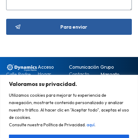
Acceso
Comunicación
Grupo
Hogar
Contacto
Calle Padre
Manzato
Tornillos
Ambrósio
Valoramos su privacidad.
Empresa
Defensor del
Manzato
Pieratelli, 454
Pueblo
Productos
Utilizamos cookies para mejorar tu experiencia de
– Kayser
Sistema de
Trabaja con
Catálogos
navegación, mostrarte contenido personalizado y analizar
Código Postal:
Brasil
nosotros
nuestro tráfico. Al hacer clic en "Aceptar todo", aceptas el uso
95098-380 –
Noticias
Partes
política de
de cookies.
Caxias do Sul
dinámicas
privacidad
Consulte nuestra Política de Privacidad.
aquí
.
– RS – Brasil
+55 54
3213.7700
Mored